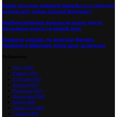
Какие русские правила борьбы со стрессом
использует певец Сергей Волчков?
МакSим впервые вышла на сцену после
больницы: корсет и живой звук
Подвело сердце, не доиграл Фигаро.
Папанов и Миронов ушли друг за другом
Рубрикатор
Авто
(459)
В мире
(141)
В России
(472)
Звезды
(457)
Культура
(457)
Медицина
(380)
Наука
(456)
Общество
(482)
Туризм
(459)