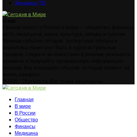
Финансы
(75)
О нас
Свежие новости России и мира — общество, финансы,
авто, медицина, наука, культура, звёзды и туризм.
Важные события сегодня. Экспертные обзоры и
аналитика помогают быть в курсе актуальных
трендов. Следите за новостями в режиме реального
времени и получайте проверенную информацию
первым. Мы освещаем события, которые влияют на
жизнь каждого.
@2026 - Dfprices.ru. Все права защищены.
Главная
В мире
В России
Общество
Финансы
Медицина