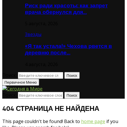
Риск ради красоты: как запрет
врача обернулся для…
5 августа, 2026
Звезды
«Я так устала!» Чехова рвется в
деревню после…
4 августа, 2026
Поиск:
Поиск
Первичное Меню
Поиск:
Поиск
404 СТРАНИЦА НЕ НАЙДЕНА
This page couldn't be found! Back to
home page
if you